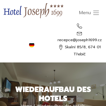
recepce@joseph1699.cz
Deutsch
Skalní 85/8, 674 01
Čeština
Třebíč
English
Русский
WIEDERAUFBAU DES
HOTELS