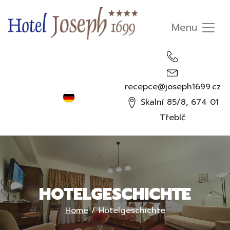
recepce@joseph1699.cz
Deutsch
Skalní 85/8, 674 01
Čeština
Třebíč
English
Русский
HOTELGESCHICHTE
Home
/
Hotelgeschichte