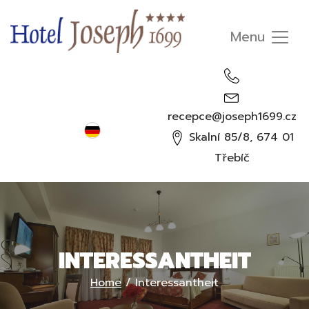
recepce@joseph1699.cz
Deutsch
Skalní 85/8, 674 01
Čeština
Třebíč
English
Русский
INTERESSANTHEIT
Home
/
Interessantheit