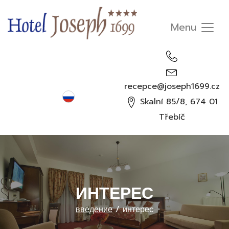
recepce@joseph1699.cz
Русский
Skalní 85/8, 674 01
Čeština
Třebíč
English
Deutsch
ИНТЕРЕС
введение
/
интерес