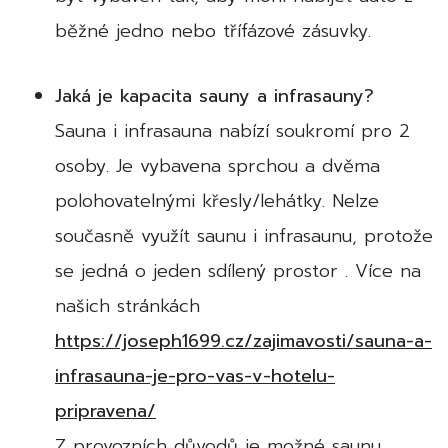
běžné jedno nebo třífázové zásuvky.
Jaká je kapacita sauny a infrasauny?
Sauna i infrasauna nabízí soukromí pro 2
osoby. Je vybavena sprchou a dvěma
polohovatelnými křesly/lehátky. Nelze
současně využít saunu i infrasaunu, protože
se jedná o jeden sdílený prostor . Více na
našich stránkách
https://joseph1699.cz/zajimavosti/sauna-a-
infrasauna-je-pro-vas-v-hotelu-
pripravena/
Z provozních důvodů je možné saunu