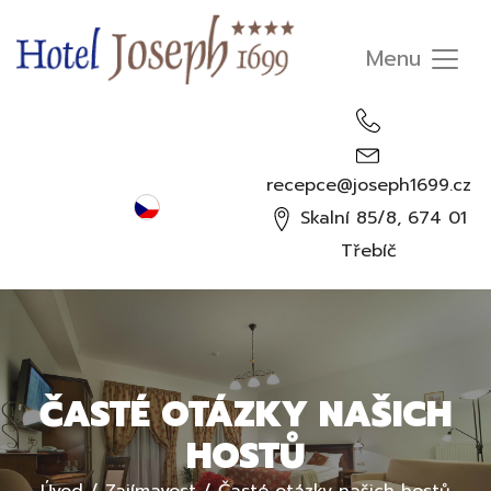
recepce@joseph1699.cz
Čeština
Skalní 85/8, 674 01
English
Třebíč
Deutsch
Русский
ČASTÉ OTÁZKY NAŠICH
HOSTŮ