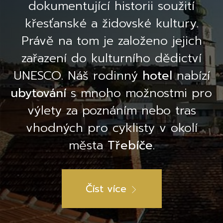
dokumentující historii soužití
křesťanské a židovské kultury.
Právě na tom je založeno jejich
zařazení do kulturního dědictví
UNESCO. Náš rodinný
hotel
nabízí
ubytování
s mnoho možnostmi pro
výlety za poznáním nebo tras
vhodných pro cyklisty v okolí
města
Třebíče
.
Číst více