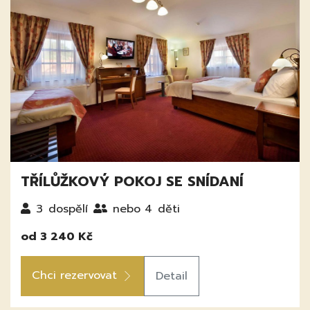
TŘÍLŮŽKOVÝ POKOJ SE SNÍDANÍ
3
dospělí
nebo 4
děti
od 3 240 Kč
Chci rezervovat
Detail