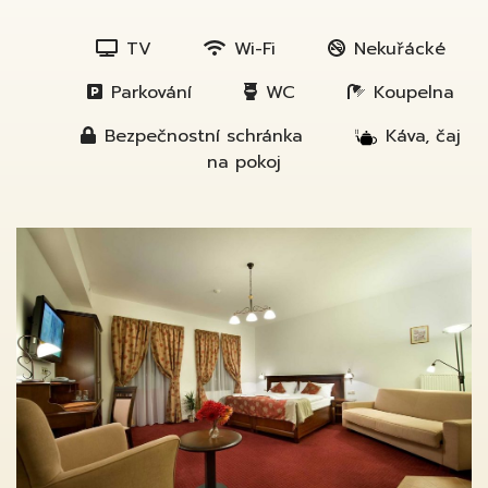
TV
Wi-Fi
Nekuřácké
Parkování
WC
Koupelna
Bezpečnostní schránka
Káva, čaj
na pokoj