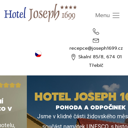
recepce@joseph1699.cz
Čeština
Skalní 85/8, 674 01
English
Třebíč
Deutsch
Русский
HOTEL JOSEPH 1699
POHODA A ODPOČINEK
Jsme v klidné části židovského města jako
součást památek UNESCO, s historií na