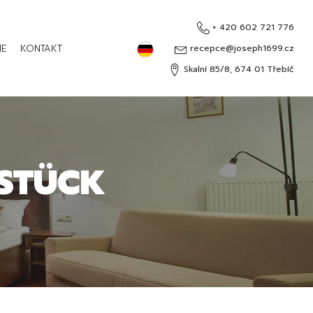
+ 420 602 721 776
Deutsch
IE
KONTAKT
recepce@joseph1699.cz
Skalní 85/8, 674 01 Třebíč
Čeština
English
Русский
HSTÜCK