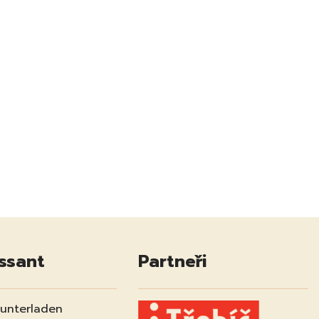
essant
Partneři
runterladen