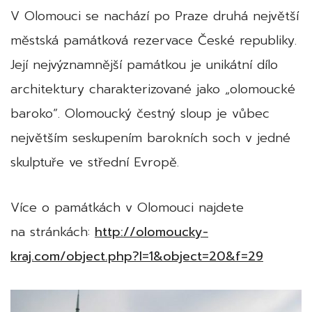
V Olomouci se nachází po Praze druhá největší
městská památková rezervace České republiky.
Její nejvýznamnější památkou je unikátní dílo
architektury charakterizované jako „olomoucké
baroko“. Olomoucký čestný sloup je vůbec
největším seskupením barokních soch v jedné
skulptuře ve střední Evropě.
Více o památkách v Olomouci najdete
na stránkách:
http://olomoucky-
kraj.com/object.php?l=1&object=20&f=29