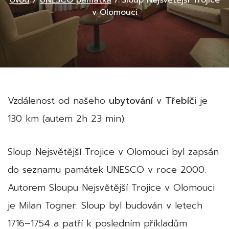
Úvod
/
UNESCO památka
/
Sloup Nejsvětější Trojice
v Olomouci
Vzdálenost od našeho
ubytování
v
Třebíči
je
130 km (autem 2h 23 min).
Sloup Nejsvětější Trojice v Olomouci byl zapsán
do seznamu památek UNESCO v roce 2000.
Autorem Sloupu Nejsvětější Trojice v Olomouci
je Milan Togner. Sloup byl budován v letech
1716–1754 a patří k posledním příkladům