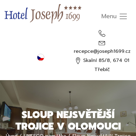
recepce@joseph1699.cz
Čeština
Skalní 85/8, 674 01
English
Třebíč
Deutsch
Русский
SLOUP NEJSVĚTĚJŠÍ
TROJICE V OLOMOUCI