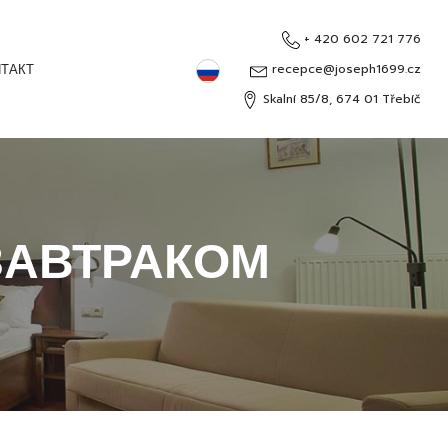
+ 420 602 721 776
Русский
ТАКТ
recepce@joseph1699.cz
Skalní 85/8, 674 01 Třebíč
Čeština
English
Deutsch
ЗАВТРАКОМ