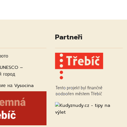
Partneři
фото
 UNESCO –
й город
ие на Vysocina