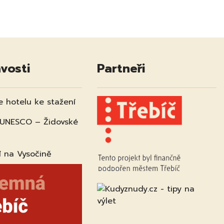
vosti
Partneři
e hotelu ke stažení
 UNESCO – Židovské
í na Vysočině