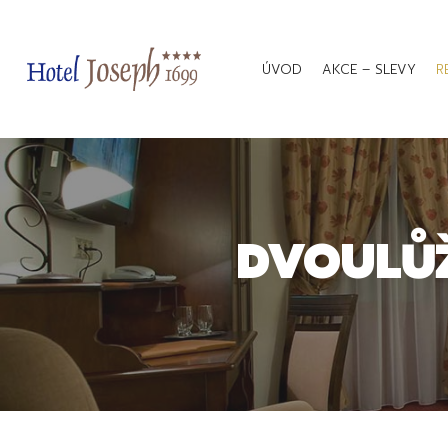
ÚVOD
AKCE – SLEVY
R
DVOULŮŽ