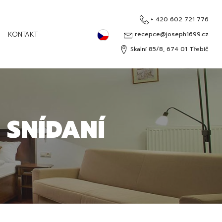
+ 420 602 721 776
Čeština
KONTAKT
recepce@joseph1699.cz
Skalní 85/8, 674 01 Třebíč
English
Deutsch
Русский
 SNÍDANÍ