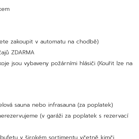
lkem
žete zakoupit v automatu na chodbě)
y čajů ZDARMA
je jsou vybaveny požárními hlásiči (Kouřit lze na
telová sauna nebo infrasauna (za poplatek)
erezervujeme (v garáži za poplatek s rezervací
bufetu v širokém sortimentu včetně kimči,