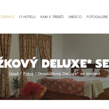
EZERVACE
O HOTELU
KAM V TŘEBÍČI
UNESCO
FOTOGALERIE
KOVÝ DELUXE* SE
Úvod
/
Pokoj
/
Dvoulůžkový DeLuxe* se snídaní