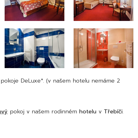
ho pokoje DeLuxe*. (v našem hotelu nemáme 2
ový
pokoj v našem rodinném
hotelu
v
Třebíči
.