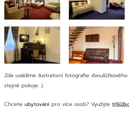
Zde uvádíme ilustrativní fotografie dvoulůžkové
stejné pokoje…)
Chcete
ubytování
pro více osob? Využijte
třílůžk