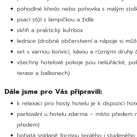
pohodlné křeslo nebo pohovka s malým sto
psací stůl s lampičkou a židle
skříň a praktický kufrbox
lednice (drobné občerstvení a nápoje si mů
set s varnou konvicí, kávou a různými druh
všechny hotelové pokoje jsou nekuřácké, poko
terase a balkonech)
Dále jsme pro Vás připravili:
k relaxaci pro hosty hotelu je k dispozici ho
parkování u hotelu zdarma – místo předem n
předem)
bohatá snídaně formou teplého i studeného 