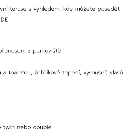
vní terase s výhledem, kde můžete posedět
ZDE
přenosem z parkoviště
 toaletou, žebříkové topení, vysoušeč vlasů,
o twin nebo double