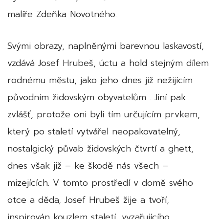
malíře Zdeňka Novotného.
Svými obrazy, naplněnými barevnou laskavostí,
vzdává Josef Hrubeš, úctu a hold stejným dílem
rodnému městu, jako jeho dnes již nežijícím
původním židovským obyvatelům . Jiní pak
zvlášť, protože oni byli tím určujícím prvkem,
který po staletí vytvářel neopakovatelný,
nostalgický půvab židovských čtvrtí a ghett,
dnes však již – ke škodě nás všech –
mizejících. V tomto prostředí v domě svého
otce a děda, Josef Hrubeš žije a tvoří,
inspirován kouzlem staletí, vyzařujícího