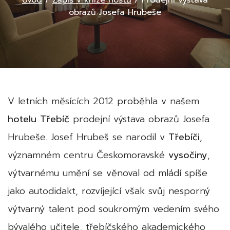
Úvod
/
Zápis v knize hostů
/
Prodejní výstava
obrazů Josefa Hrubeše
V letních měsících 2012 proběhla v našem
hotelu Třebíč
prodejní výstava obrazů Josefa
Hrubeše. Josef Hrubeš se narodil v
Třebíči
,
významném centru Českomoravské
vysočiny
,
výtvarnému umění se věnoval od mládí spíše
jako autodidakt, rozvíjející však svůj nesporný
výtvarný talent pod soukromým vedením svého
bývalého učitele, třebíčského akademického