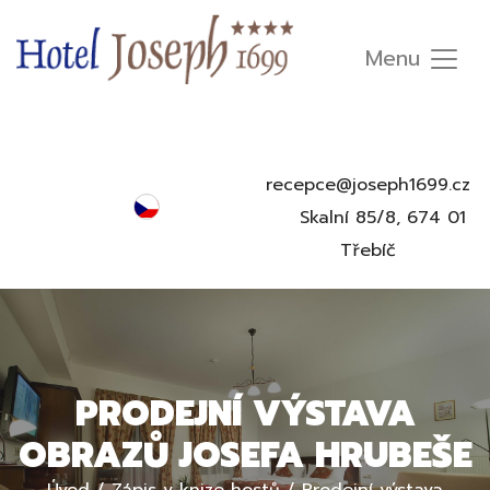
recepce@joseph1699.cz
Čeština
Skalní 85/8, 674 01
English
Třebíč
Deutsch
Русский
PRODEJNÍ VÝSTAVA
OBRAZŮ JOSEFA HRUBEŠE