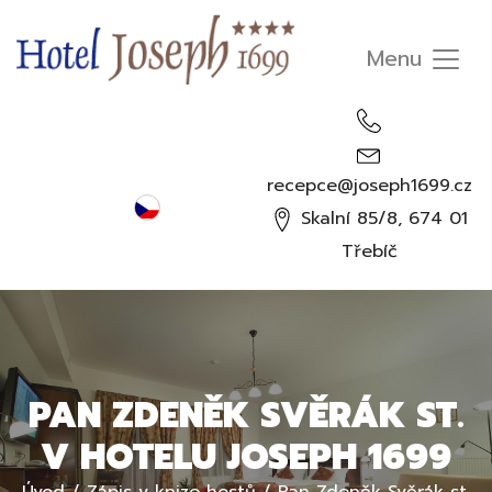
recepce@joseph1699.cz
Čeština
Skalní 85/8, 674 01
English
Třebíč
Deutsch
Русский
PAN ZDENĚK SVĚRÁK ST.
V HOTELU JOSEPH 1699