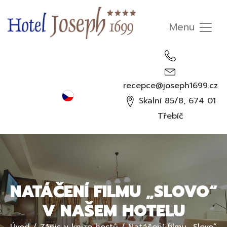
recepce@joseph1699.cz
Čeština
Skalní 85/8, 674 01
English
Třebíč
Deutsch
Русский
NATÁČENÍ FILMU „SLOVO“
V NAŠEM HOTELU