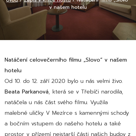
Úvod
/
Zápis v knize hostů
/
Natáčení filmu „Slovo“
v našem hotelu
Natáčení celovečerního filmu „Slovo“ v našem
hotelu
Od 10. do 12. září 2020 bylo u nás velmi živo.
Beata Parkanová
, která se v Třebíči narodila,
natáčela u nás část svého filmu. Využila
malebné uličky V Mezírce s kamennými schody
a bočním vstupem do našeho hotelu a také
prostor v přízemí nejstarší části našich budov z