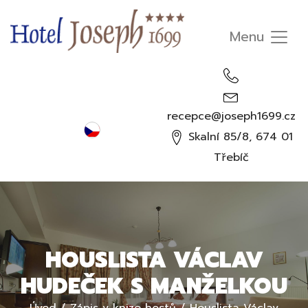
recepce@joseph1699.cz
Čeština
Skalní 85/8, 674 01
English
Třebíč
Deutsch
Русский
HOUSLISTA VÁCLAV
HUDEČEK S MANŽELKOU