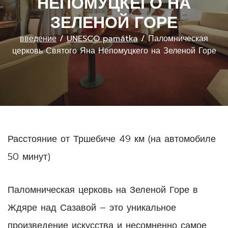
НЕПОМУЦКЕГО НА
ЗЕЛЕНОЙ ГОРЕ
введение
/
UNESCO památka
/
Паломническая
церковь Святого Яна Непомуцкего на Зеленой Горе
Расстояние от Тршебиче 49 км (на автомобиле
50 минут)
Паломническая церковь на Зеленой Горе в
Ждяре над Сазавой – это уникальное
произведение искусства и несомненно самое